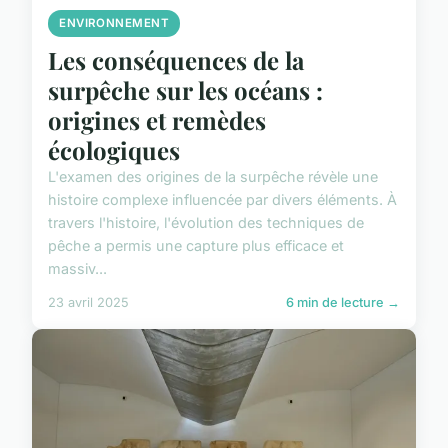
ENVIRONNEMENT
Les conséquences de la
surpêche sur les océans :
origines et remèdes
écologiques
L'examen des origines de la surpêche révèle une
histoire complexe influencée par divers éléments. À
travers l'histoire, l'évolution des techniques de
pêche a permis une capture plus efficace et
massiv...
23 avril 2025
6 min de lecture →