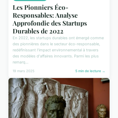
Les Pionniers Éco-
Responsables: Analyse
Approfondie des Startups
Durables de 2022
En 2022, les startups durables ont émergé comme
des pionnières dans le secteur éco-responsable,
redéfinissant l'impact environnemental à travers
des modèles d'affaires innovants. Parmi les plus
remarq...
19 mars 2025
5 min de lecture →