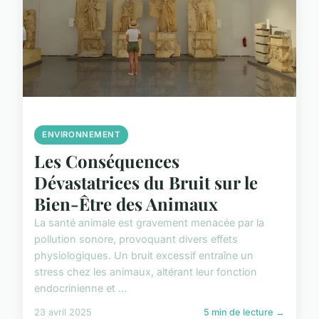
ENVIRONNEMENT
Les Conséquences
Dévastatrices du Bruit sur le
Bien-Être des Animaux
La santé animale est gravement menacée par la
pollution sonore, provoquant divers effets
physiologiques. Un bruit excessif entraîne un
stress chez les animaux, altérant leur fonction
endocrinienne et ...
23 avril 2025
5 min de lecture →