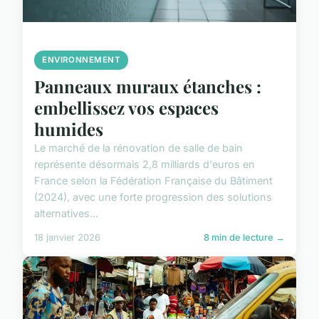
ENVIRONNEMENT
Panneaux muraux étanches :
embellissez vos espaces
humides
Le marché de la rénovation de salle de bain
représente désormais 2,8 milliards d'euros en
France selon la Fédération Française du Bâtiment
(2024), avec une forte progression des solutions
alternatives...
18 janvier 2026
8 min de lecture →