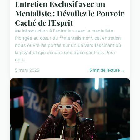
Entretien Exclusif avec un
Mentaliste : Dévoilez le Pouvoir
Caché de l'Esprit
## Introduction à l'entretien avec le mentaliste
Plongée au cœur du **mentalisme**, cet entretien
nous ouvre les portes sur un univers fascinant où
la psychologie occupe une place centrale. Pour
défi...
5 mars 2025
5 min de lecture →