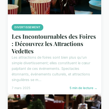
DIVERTISSEMENT
Les Incontournables des Foires
: Découvrez les Attractions
Vedettes
Les attractions de foires sont bien plus qu'un
simple divertissement; elles constituent le cœur
palpitant de ces événements. Spectacles
étonnants, événements culturels, et attractions
singulières se m...
7 mars 2025
5 min de lecture →