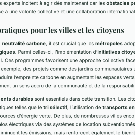
 experts incitent à agir dès maintenant car les
obstacles p
e à une volonté collective et une collaboration internationa
ratiques pour les villes et les citoyens
a
neutralité carbone
, il est crucial que les
métropoles
adop
ogiques
. Parmi celles-ci, l’implémentation d’
initiatives cito
l. Ces programmes favorisent une approche collective face
r exemple, des projets comme des jardins communautaires 
duire l’empreinte carbone en augmentant les espaces verts. 
ement un sens accru de la communauté et de la responsabili
ents durables
sont essentiels dans cette transition. Les ci
iques telles que le
tri sélectif
, l’utilisation de
transports e
ources d’énergie verte. De plus, de nombreuses villes enc
 vélos électriques via des systèmes de location subventionnés
iminuent les émissions, mais renforcent également le bien-ê