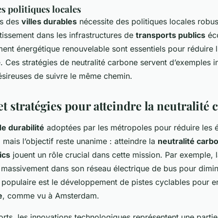
s politiques locales
rs des
villes durables
nécessite des politiques locales robus
tissement dans les infrastructures de
transports publics
éco
ent énergétique renouvelable sont essentiels pour réduire 
. Ces stratégies de neutralité carbone servent d’exemples i
désireuses de suivre le même chemin.
 et stratégies pour atteindre la neutralité
e durabilité
adoptées par les métropoles pour réduire les 
 mais l’objectif reste unanime : atteindre la
neutralité carb
ics
jouent un rôle crucial dans cette mission. Par exemple, l
t massivement dans son réseau électrique de bus pour diminu
populaire est le développement de pistes cyclables pour e
e
, comme vu à Amsterdam.
orts, les innovations technologiques représentent une parti