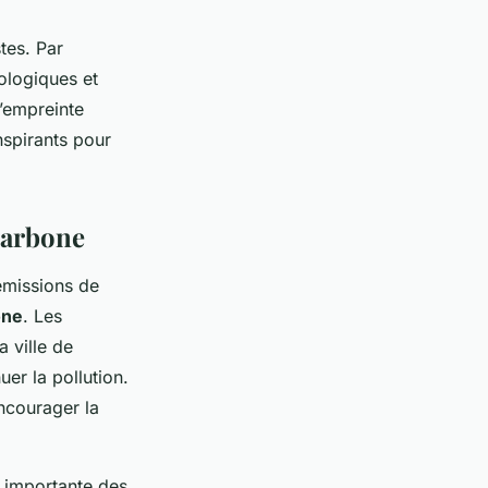
tes. Par
logiques et
l’empreinte
nspirants pour
 carbone
émissions de
one
. Les
a ville de
er la pollution.
ncourager la
e importante des