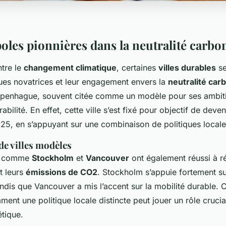
oles pionnières dans la neutralité carbo
ntre le
changement climatique
, certaines
villes durables
se
ques novatrices et leur engagement envers la
neutralité car
openhague, souvent citée comme un modèle pour ses ambit
abilité. En effet, cette ville s’est fixé pour objectif de deve
025, en s’appuyant sur une combinaison de politiques locale
de villes modèles
s comme
Stockholm
et
Vancouver
ont également réussi à r
t leurs
émissions de CO2
. Stockholm s’appuie fortement su
andis que Vancouver a mis l’accent sur la mobilité durable.
nt une politique locale distincte peut jouer un rôle crucia
étique.