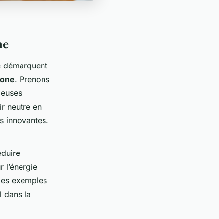
ne
 démarquent
bone
. Prenons
ieuses
nir neutre en
s innovantes.
éduire
r l’énergie
 Ces exemples
l dans la