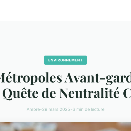
ENVIRONNEMENT
Métropoles Avant-gard
a Quête de Neutralité 
Ambre
•
29 mars 2025
•
6 min de lecture