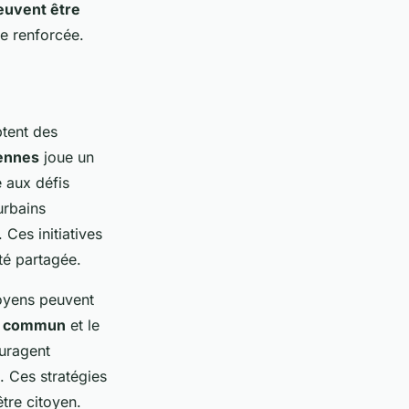
euvent être
le renforcée.
tent des
yennes
joue un
 aux défis
urbains
Ces initiatives
té partagée.
toyens peuvent
n commun
et le
ouragent
. Ces stratégies
tre citoyen.