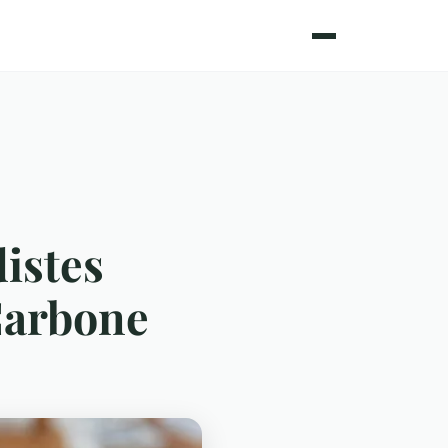
istes
Carbone