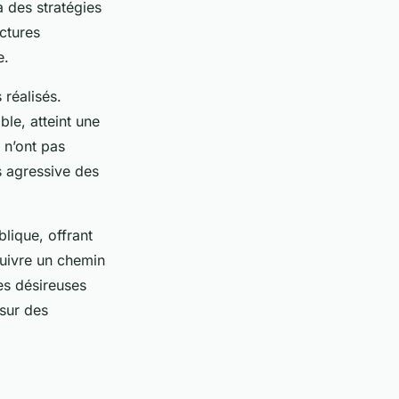
à des stratégies
uctures
e.
réalisés.
le, atteint une
 n’ont pas
us agressive des
blique, offrant
 suivre un chemin
es désireuses
 sur des