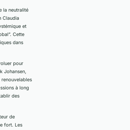
 la neutralité
n Claudia
ystémique et
obal”. Cette
giques dans
voluer pour
rk Johansen,
s renouvelables
issions à long
ablir des
teur de
 fort. Les