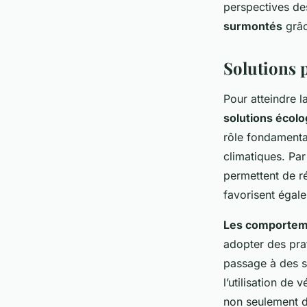
perspectives des
surmontés
grâc
Solutions p
Pour atteindre l
solutions écol
rôle fondamenta
climatiques. Pa
permettent de ré
favorisent égal
Les comportem
adopter des prat
passage à des s
l’utilisation de
non seulement d