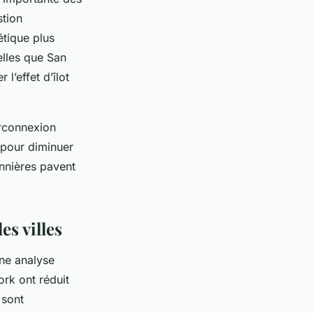
stion
tique plus
telles que San
l’effet d’îlot
erconnexion
s pour diminuer
onnières pavent
es villes
ne analyse
rk ont réduit
 sont