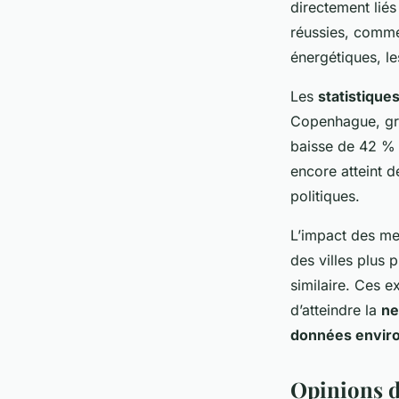
directement lié
réussies, comme 
énergétiques, l
Les
statistiques
Copenhague, grâc
baisse de 42 % 
encore atteint d
politiques.
L’impact des mesu
des villes plus 
similaire. Ces 
d’atteindre la
ne
données envir
Opinions d’