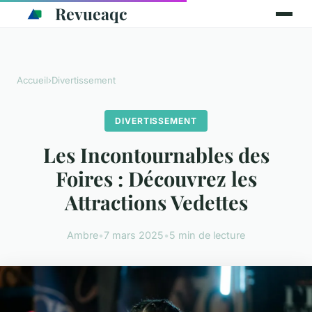
Revueaqc
Accueil
›
Divertissement
DIVERTISSEMENT
Les Incontournables des
Foires : Découvrez les
Attractions Vedettes
Ambre
•
7 mars 2025
•
5 min de lecture