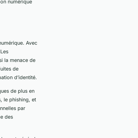
ation numérique
 numérique. Avec
 Les
si la menace de
fuites de
ation d’identité.
ques de plus en
 le phishing, et
onnelles par
ce des