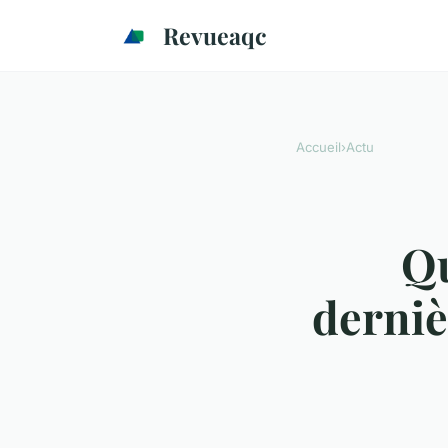
Revueaqc
Accueil
›
Actu
Qu
derniè