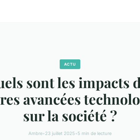
ACTU
els sont les impacts 
res avancées technol
sur la société ?
Ambre
•
23 juillet 2025
•
5 min de lecture