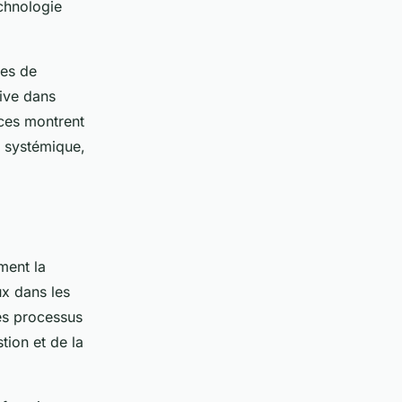
echnologie
ies de
tive dans
nces montrent
n systémique,
ément la
ux dans les
es processus
tion et de la