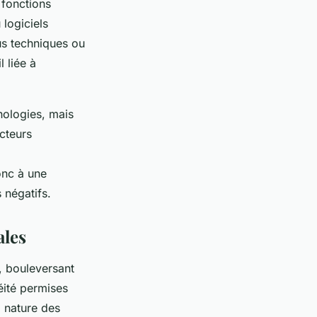
 fonctions
 logiciels
us techniques ou
 liée à
nologies, mais
cteurs
onc à une
 négatifs.
ales
, bouleversant
éité permises
a nature des