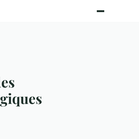
des
ogiques