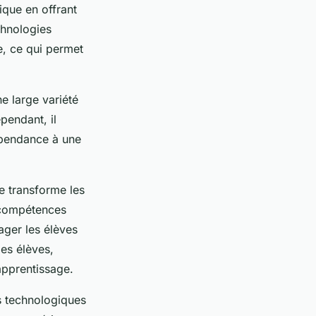
ique en offrant
chnologies
e, ce qui permet
e large variété
pendant, il
épendance à une
se transforme les
 compétences
ager les élèves
es élèves,
’apprentissage.
s technologiques