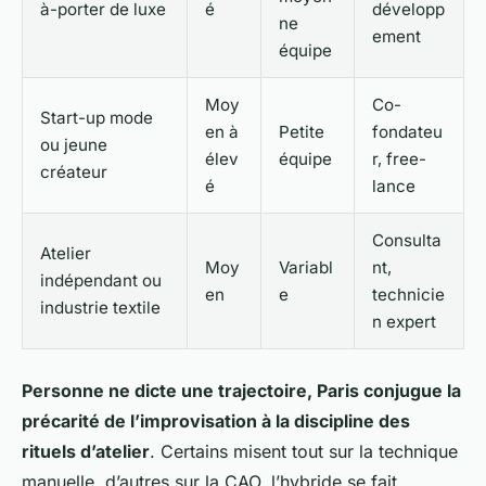
à-porter de luxe
é
développ
ne
ement
équipe
Moy
Co-
Start-up mode
en à
Petite
fondateu
ou jeune
élev
équipe
r, free-
créateur
é
lance
Consulta
Atelier
Moy
Variabl
nt,
indépendant ou
en
e
technicie
industrie textile
n expert
Personne ne dicte une trajectoire, Paris conjugue la
précarité de l’improvisation à la discipline des
rituels d’atelier
. Certains misent tout sur la technique
manuelle, d’autres sur la CAO, l’hybride se fait