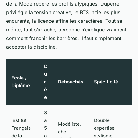
de la Mode repère les profils atypiques, Duperré
privilégie la tension créative, le BTS initie les plus
endurants, la licence affine les caractères. Tout se
mérite, tout s’arrache, personne n’explique vraiment
comment franchir les barrières, il faut simplement
accepter la discipline.
D
u
École /
r
Débouchés
Spécificité
Diplôme
é
e
3
Institut
à
Double
Modéliste,
Français
5
expertise
chef
de la
a
stylisme-