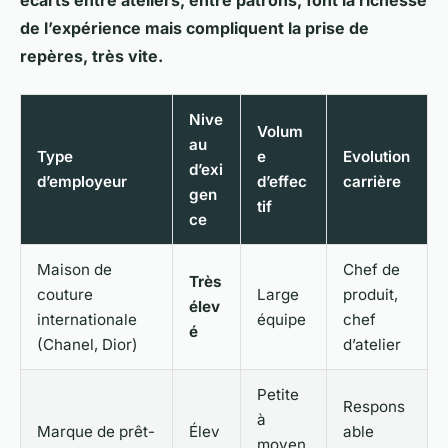
écarts entre ateliers, entre patrons, font la richesse
de l’expérience mais compliquent la prise de
repères, très vite.
Nive
Volum
au
Type
e
Evolution
d’exi
d’employeur
d’effec
carrière
gen
tif
ce
Maison de
Chef de
Très
couture
Large
produit,
élev
internationale
équipe
chef
é
(Chanel, Dior)
d’atelier
Petite
Respons
à
Marque de prêt-
Élev
able
moyen