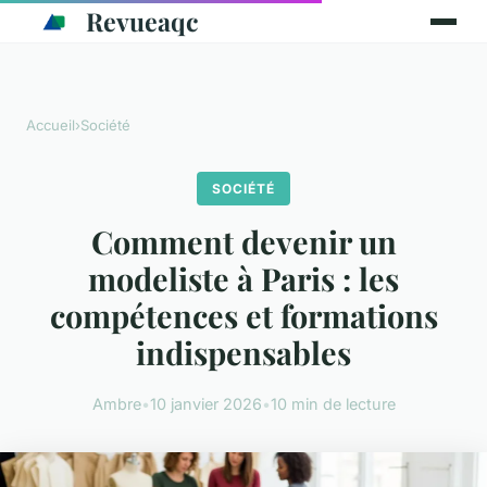
Revueaqc
Accueil
›
Société
SOCIÉTÉ
Comment devenir un
modeliste à Paris : les
compétences et formations
indispensables
Ambre
•
10 janvier 2026
•
10 min de lecture